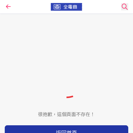
很抱歉，這個頁面不存在！
返回首頁