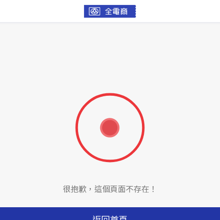
很抱歉，這個頁面不存在！
返回首頁