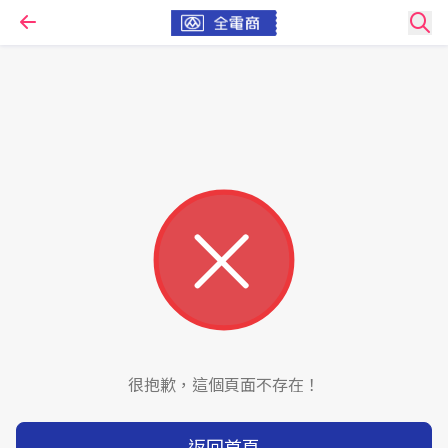
很抱歉，這個頁面不存在！
返回首頁