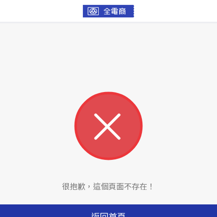
很抱歉，這個頁面不存在！
返回首頁