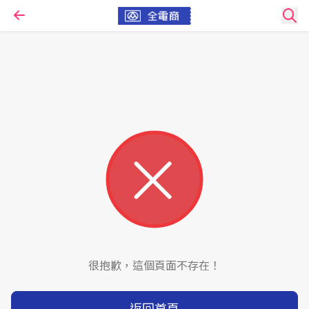
很抱歉，這個頁面不存在！
返回首頁