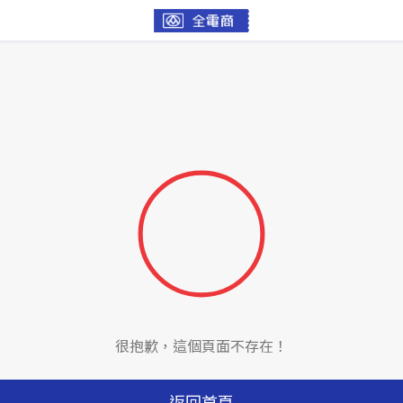
很抱歉，這個頁面不存在！
返回首頁