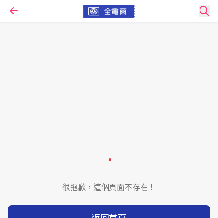
很抱歉，這個頁面不存在！
返回首頁