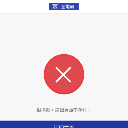
很抱歉，這個頁面不存在！
返回首頁