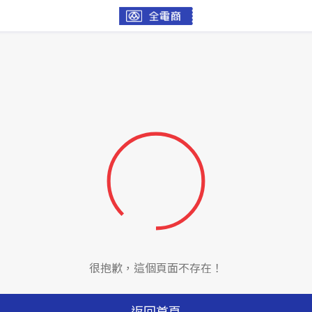
很抱歉，這個頁面不存在！
返回首頁