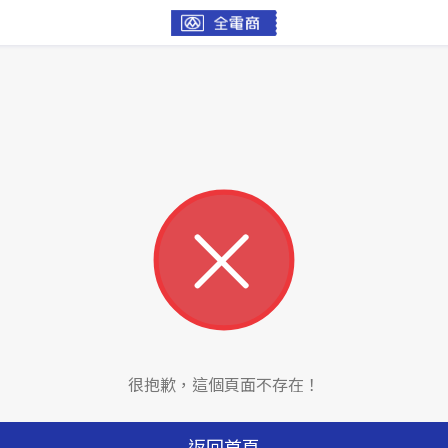
很抱歉，這個頁面不存在！
返回首頁