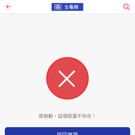
很抱歉，這個頁面不存在！
返回首頁