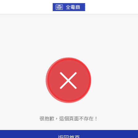
很抱歉，這個頁面不存在！
返回首頁