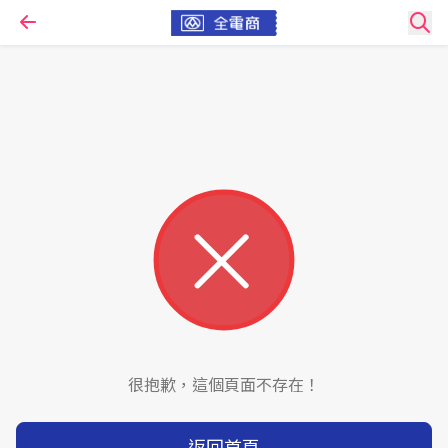
很抱歉，這個頁面不存在！
返回首頁