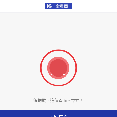
很抱歉，這個頁面不存在！
返回首頁