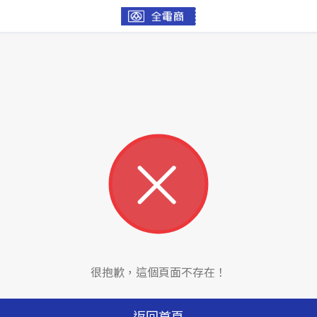
很抱歉，這個頁面不存在！
返回首頁