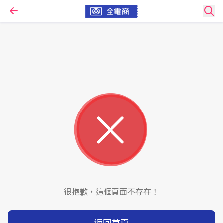
很抱歉，這個頁面不存在！
返回首頁