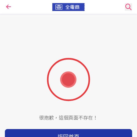
很抱歉，這個頁面不存在！
返回首頁