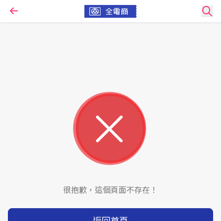
很抱歉，這個頁面不存在！
返回首頁