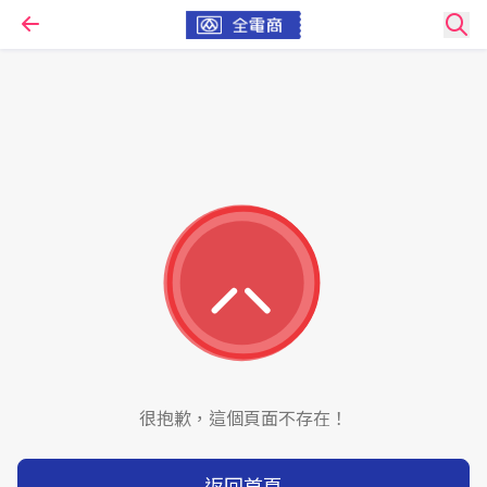
很抱歉，這個頁面不存在！
返回首頁