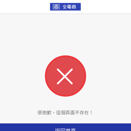
很抱歉，這個頁面不存在！
返回首頁