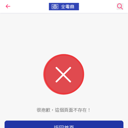
很抱歉，這個頁面不存在！
返回首頁