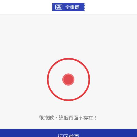
很抱歉，這個頁面不存在！
返回首頁