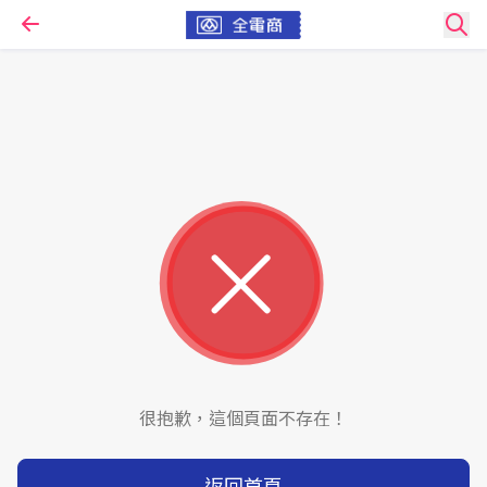
很抱歉，這個頁面不存在！
返回首頁