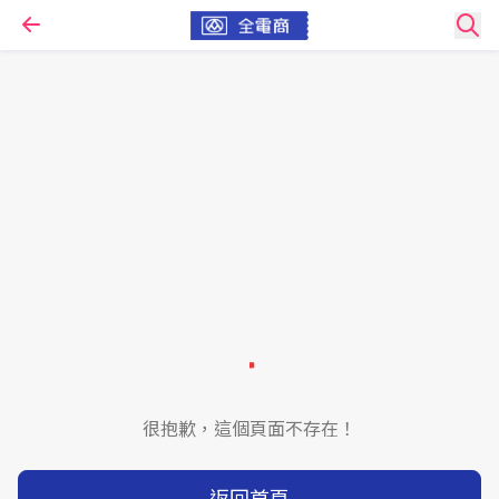
很抱歉，這個頁面不存在！
返回首頁