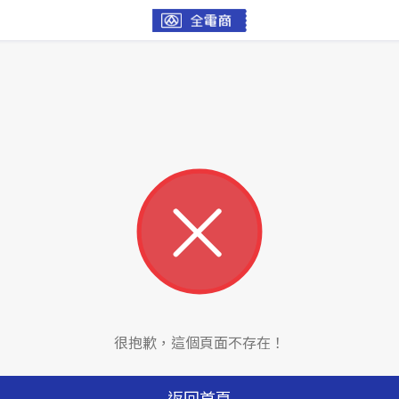
很抱歉，這個頁面不存在！
返回首頁