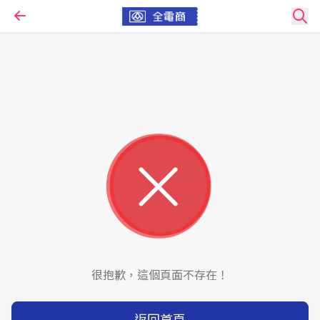
很抱歉，這個頁面不存在！
返回首頁