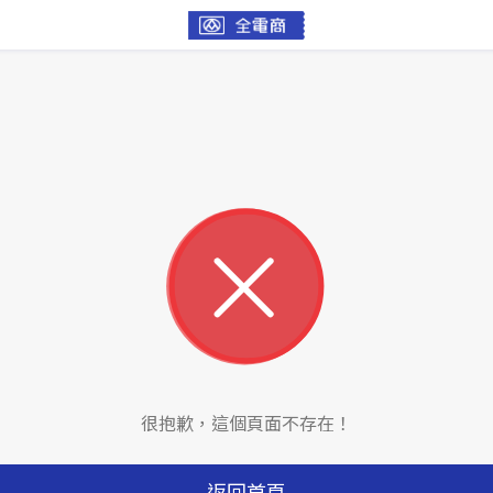
很抱歉，這個頁面不存在！
返回首頁