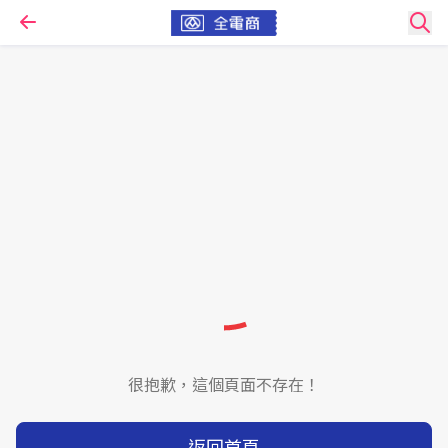
很抱歉，這個頁面不存在！
返回首頁