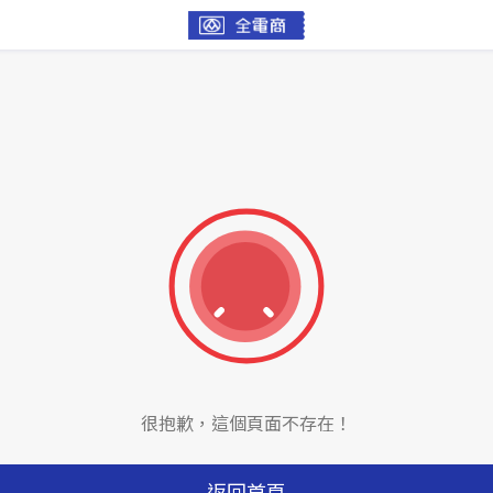
很抱歉，這個頁面不存在！
返回首頁