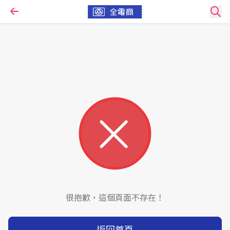
很抱歉，這個頁面不存在！
返回首頁