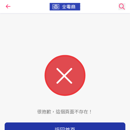
很抱歉，這個頁面不存在！
返回首頁