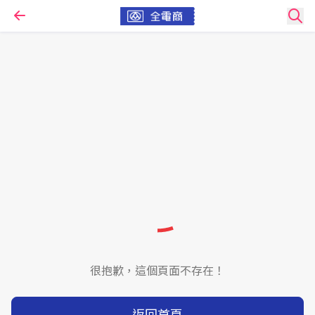
很抱歉，這個頁面不存在！
返回首頁