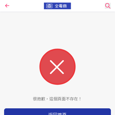
很抱歉，這個頁面不存在！
返回首頁