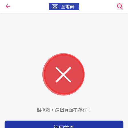
很抱歉，這個頁面不存在！
返回首頁