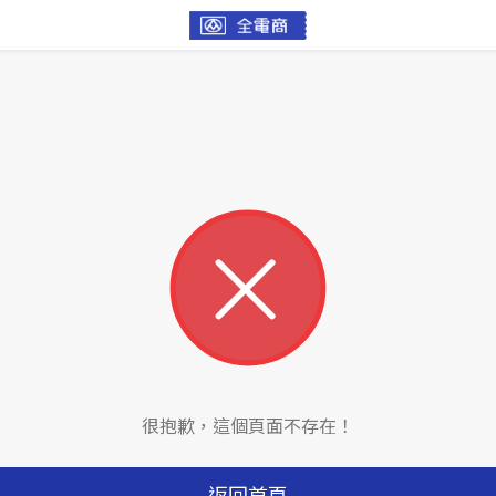
很抱歉，這個頁面不存在！
返回首頁