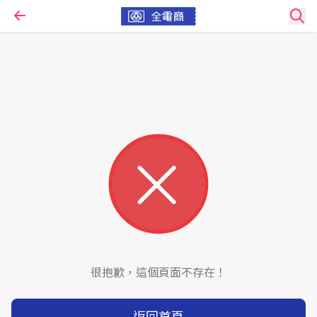
很抱歉，這個頁面不存在！
返回首頁