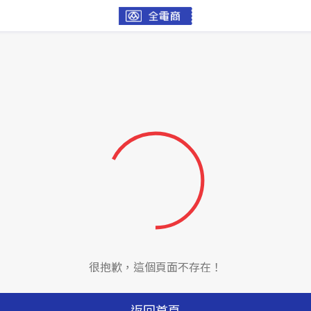
很抱歉，這個頁面不存在！
返回首頁