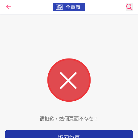
很抱歉，這個頁面不存在！
返回首頁