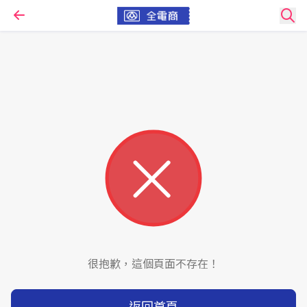
很抱歉，這個頁面不存在！
返回首頁