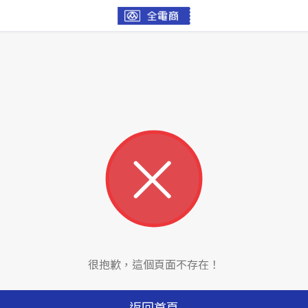
很抱歉，這個頁面不存在！
返回首頁