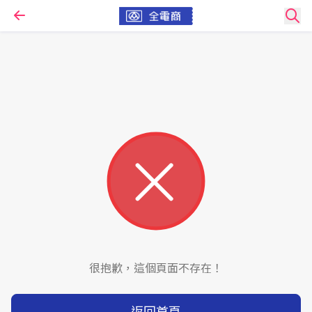
很抱歉，這個頁面不存在！
返回首頁