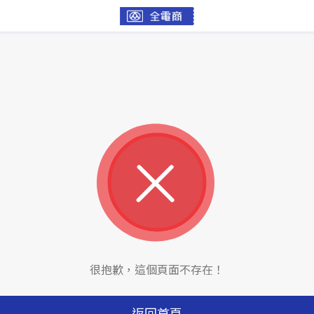
很抱歉，這個頁面不存在！
返回首頁