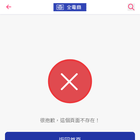
很抱歉，這個頁面不存在！
返回首頁