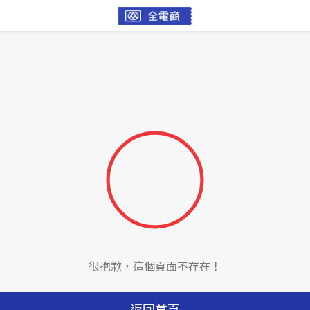
很抱歉，這個頁面不存在！
返回首頁