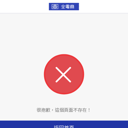
很抱歉，這個頁面不存在！
返回首頁