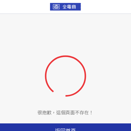
很抱歉，這個頁面不存在！
返回首頁