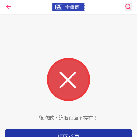
很抱歉，這個頁面不存在！
返回首頁