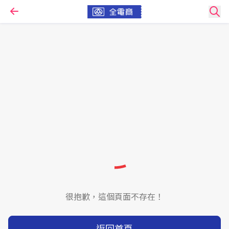
很抱歉，這個頁面不存在！
返回首頁