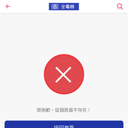
很抱歉，這個頁面不存在！
返回首頁