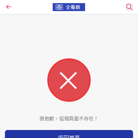
很抱歉，這個頁面不存在！
返回首頁